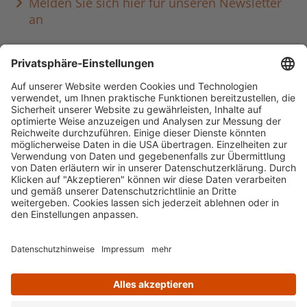
Melden Sie sich hier für unseren Newsletter
an
Häufig aufgerufen
Standorte & Öffnungszeiten
anmelden & ausleihen
Ausbildung & Karriere
Impressum
Datenschutz
Barrierefreiheit
literaturportal-bayern.de