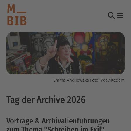
Nav
Suche
informieren
entdecken
mitmachen
Emma Andijewska Foto: Yoav Kedem
Kontakt
Tag der Archive 2026
Katalog
Login Konto
English
Vorträge & Archivalienführungen
other languages
zum Thema "Schreiben im Exil"