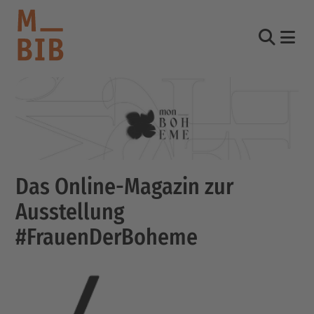
Nav
Suche
informieren
entdecken
mitmachen
Das Online-Magazin zur
Ausstellung
Kontakt
#FrauenDerBoheme
Katalog
Login Konto
English
other languages