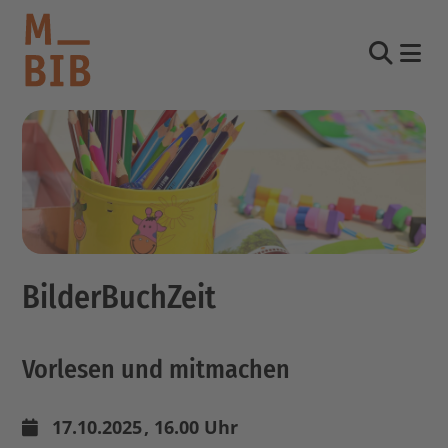
Nav
Suche
informieren
entdecken
mitmachen
BilderBuchZeit
Kontakt
Katalog
Vorlesen und mitmachen
Login Konto
English
other languages
17.10.2025
, 16.00 Uhr