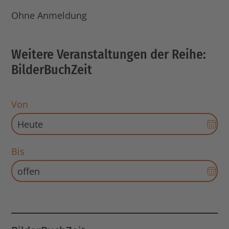
Ohne Anmeldung
Weitere Veranstaltungen der Reihe:
BilderBuchZeit
Von
Dat
Aus
für
Bis
Sta
Dat
öff
Aus
für
End
Dat
öff