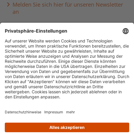
Melden Sie sich hier für unseren Newsletter
an
Häufig aufgerufen
Standorte & Öffnungszeiten
anmelden & ausleihen
Ausbildung & Karriere
Impressum
Datenschutz
Barrierefreiheit
literaturportal-bayern.de