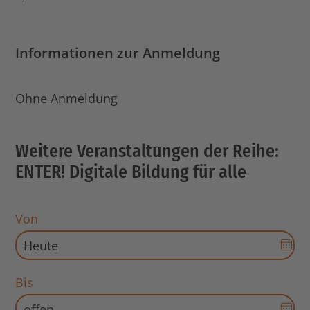
Informationen zur Anmeldung
Ohne Anmeldung
Weitere Veranstaltungen der Reihe:
ENTER! Digitale Bildung für alle
Von
Dat
Aus
für
Bis
Sta
Dat
öff