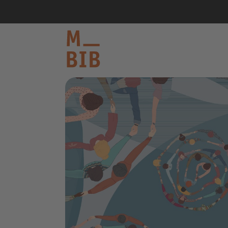
informieren
entdecken
mitmachen
Kontakt
Katalog
Login Konto
English
other languages