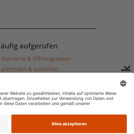
gen laden
äufig aufgerufen
Standorte & Öffnungszeiten
anmelden & ausleihen
Ausbildung & Karriere