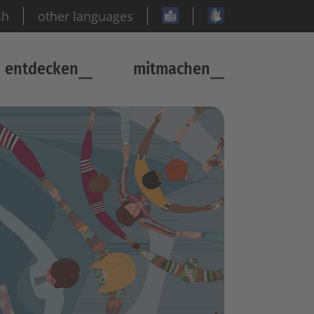
sh
other languages
entdecken
mitmachen