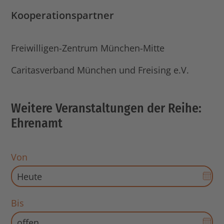
Kooperationspartner
Freiwilligen-Zentrum München-Mitte
Caritasverband München und Freising e.V.
Weitere Veranstaltungen der Reihe:
Ehrenamt
Von
Dat
Aus
für
Bis
Sta
Dat
öff