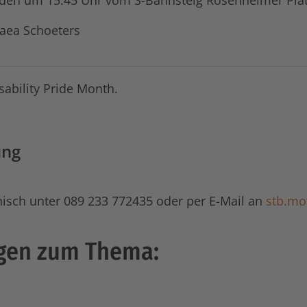
den um 15.45 Uhr vom S-Bahnsteig Rosenheimer Plat
aea Schoeters
ability Pride Month.
ung
nisch unter 089 233 772435 oder per E-Mail an
stb.mo
ngen zum Thema: