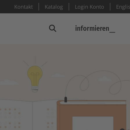
Kontakt
Katalog
Login Konto
Engli
informieren
Suchfenster