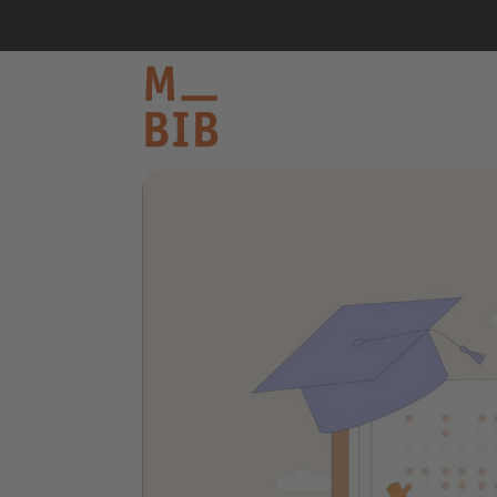
informieren
entdecken
mitmachen
Kontakt
Katalog
Login Konto
English
other languages