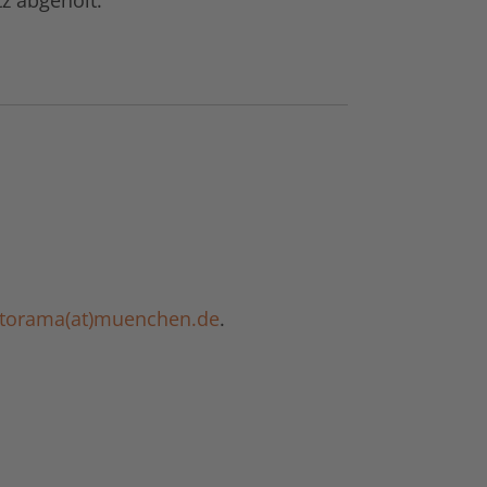
z abgeholt.
torama(at)muenchen.de
.