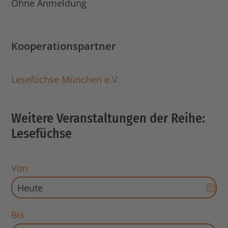
Ohne Anmeldung
Kooperationspartner
Lesefüchse München e.V.
Weitere Veranstaltungen der Reihe:
Lesefüchse
Von
Dat
Aus
für
Bis
Sta