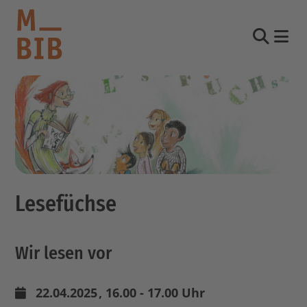
Nav
Suche
informieren
entdecken
mitmachen
Lesefüchse
Kontakt
Katalog
Wir lesen vor
Login Konto
English
other languages
22.04.2025
, 16.00 - 17.00 Uhr