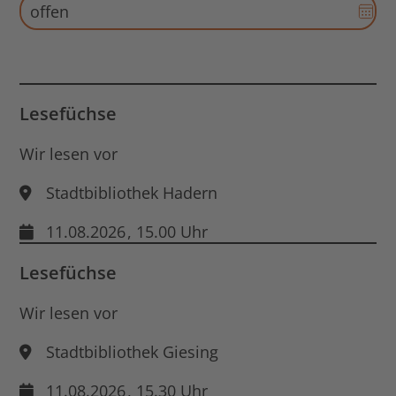
Dat
öff
Aus
für
End
Dat
öff
Lesefüchse
Wir lesen vor
Stadtbibliothek Hadern
11.08.2026
, 15.00 Uhr
Lesefüchse
Wir lesen vor
Stadtbibliothek Giesing
11.08.2026
, 15.30 Uhr