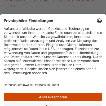
an
Häufig aufgerufen
Standorte & Öffnungszeiten
anmelden & ausleihen
Ausbildung & Karriere
Impressum
Datenschutz
Barrierefreiheit
literaturportal-bayern.de