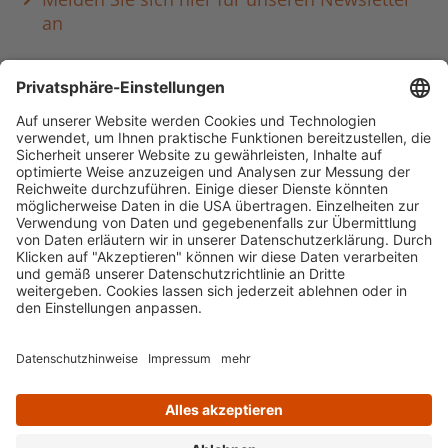
an
Häufig aufgerufen
Standorte & Öffnungszeiten
anmelden & ausleihen
Ausbildung & Karriere
Impressum
Datenschutz
Barrierefreiheit
literaturportal-bayern.de