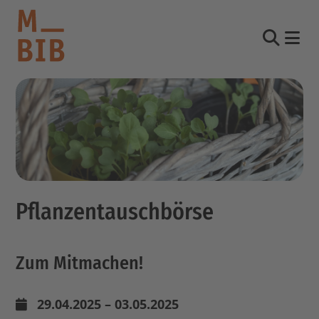
Nav
Suche
informieren
entdecken
mitmachen
Pflanzentauschbörse
Kontakt
Katalog
Zum Mitmachen!
Login Konto
English
other languages
29.04.2025 – 03.05.2025