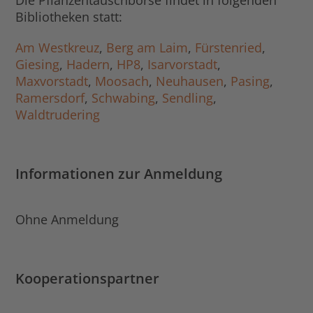
Die Pflanzentauschbörse findet in folgenden
Bibliotheken statt:
Am Westkreuz
,
Berg am Laim
,
Fürstenried
,
Giesing
,
Hadern
,
HP8
,
Isarvorstadt
,
Maxvorstadt
,
Moosach
,
Neuhausen
,
Pasing
,
Ramersdorf
,
Schwabing
,
Sendling
,
Waldtrudering
Informationen zur Anmeldung
Ohne Anmeldung
Kooperationspartner