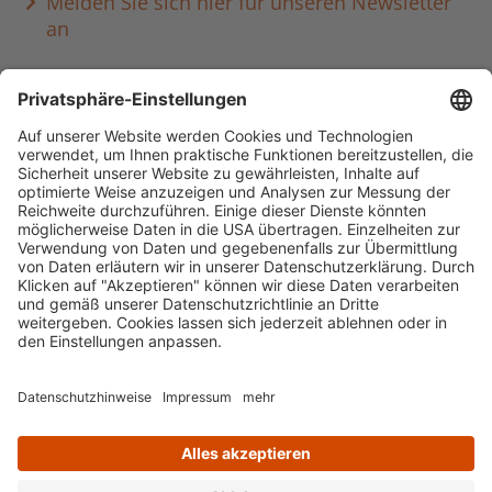
Melden Sie sich hier für unseren Newsletter
an
Häufig aufgerufen
Standorte & Öffnungszeiten
anmelden & ausleihen
Ausbildung & Karriere
Impressum
Datenschutz
Barrierefreiheit
literaturportal-bayern.de