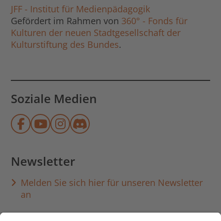
JFF - Institut für Medienpädagogik
Gefördert im Rahmen von
360° - Fonds für
Kulturen der neuen Stadtgesellschaft der
Kulturstiftung des Bundes
.
Soziale Medien
Münchner Stadtbibliothek auf Face
Münchner Stadtbibliothek auf Y
Münchner Stadtbibliothek au
Münchner Stadtbibliothek
Newsletter
Melden Sie sich hier für unseren Newsletter
an