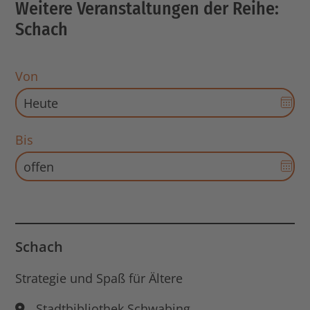
Weitere Veranstaltungen der Reihe:
Schach
Von
Dat
Aus
für
Bis
Sta
Dat
öff
Aus
für
End
Dat
öff
Schach
Strategie und Spaß für Ältere
Stadtbibliothek Schwabing