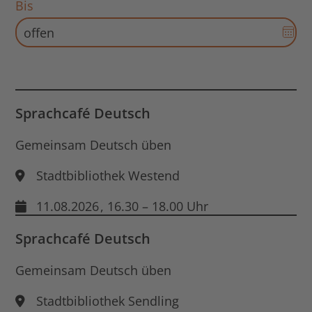
Bis
Sta
Dat
öff
Aus
für
End
Dat
öff
Sprachcafé Deutsch
Gemeinsam Deutsch üben
Stadtbibliothek Westend
11.08.2026
, 16.30 – 18.00 Uhr
Sprachcafé Deutsch
Gemeinsam Deutsch üben
Stadtbibliothek Sendling