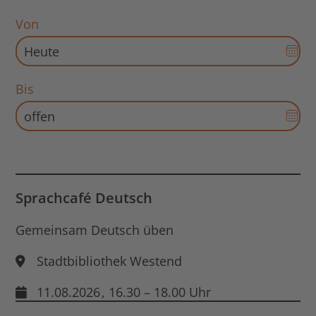
Von
Dat
Aus
für
Bis
Sta
Dat
öff
Aus
für
End
Dat
öff
Sprachcafé Deutsch
Gemeinsam Deutsch üben
Stadtbibliothek Westend
11.08.2026
, 16.30 – 18.00 Uhr