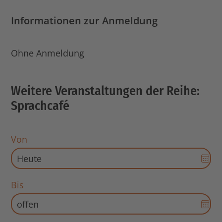
Informationen zur Anmeldung
Ohne Anmeldung
Weitere Veranstaltungen der Reihe:
Sprachcafé
Von
Dat
Aus
für
Bis
Sta
Dat
öff
Aus