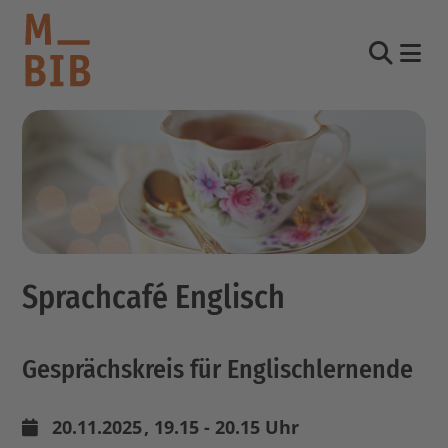
Nav
Suche
informieren
entdecken
mitmachen
Sprachcafé Englisch
Kontakt
Katalog
Gesprächskreis für Englischlernende
Login Konto
English
other languages
20.11.2025
, 19.15 - 20.15 Uhr