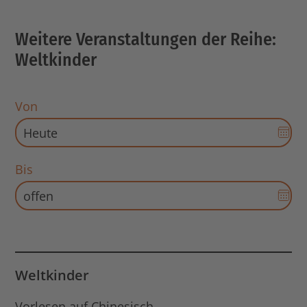
Weitere Veranstaltungen der Reihe:
Weltkinder
Von
Dat
Aus
für
Bis
Sta
Dat
öff
Aus
für
End
Dat
öff
Weltkinder
Vorlesen auf Chinesisch