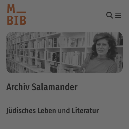
Nav
Suche
informieren
entdecken
mitmachen
Archiv Salamander
Kontakt
Katalog
Login Konto
Jüdisches Leben und Literatur
English
other languages