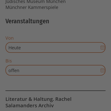
Jüdisches Museum München
Münchner Kammerspiele
Veranstaltungen
Von
Dat
Aus
für
Bis
Sta
Dat
öff
Aus
für
End
Dat
öff
Literatur & Haltung. Rachel
Salamanders Archiv