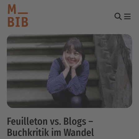
Nav
Suche
informieren
entdecken
mitmachen
Kontakt
Katalog
Login Konto
Feuilleton vs. Blogs –
English
other languages
Buchkritik im Wandel