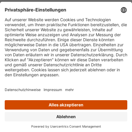
Häufig aufgerufen
Standorte & Öffnungszeiten
anmelden & ausleihen
Ausbildung & Karriere
Impressum
Datenschutz
Barrierefreiheit
literaturportal-bayern.de