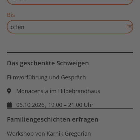
Aus
für
Bis
Sta
Dat
öff
Aus
für
End
Dat
öff
Das geschenkte Schweigen
Filmvorführung und Gespräch
Monacensia im Hildebrandhaus
06.10.2026
, 19.00 – 21.00 Uhr
Familiengeschichten erfragen
Workshop von Karnik Gregorian