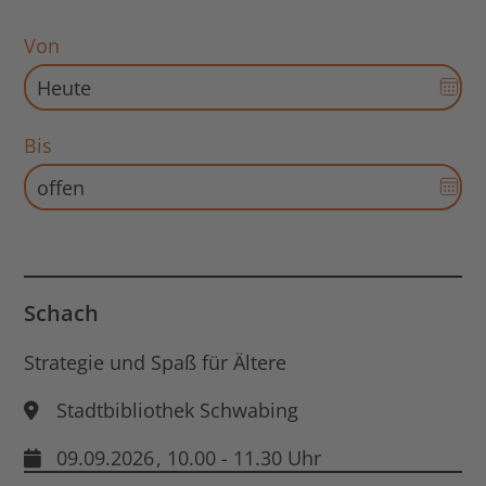
Von
Dat
Aus
für
Bis
Sta
Dat
öff
Aus
für
End
Dat
öff
Schach
Strategie und Spaß für Ältere
Stadtbibliothek Schwabing
09.09.2026
, 10.00 - 11.30 Uhr