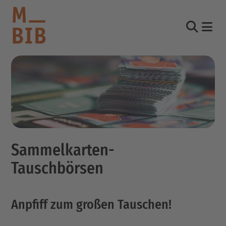
Nav
Suche
informieren
entdecken
mitmachen
Sammelkarten-
Kontakt
Tauschbörsen
Katalog
Login Konto
English
Anpfiff zum großen Tauschen!
other languages