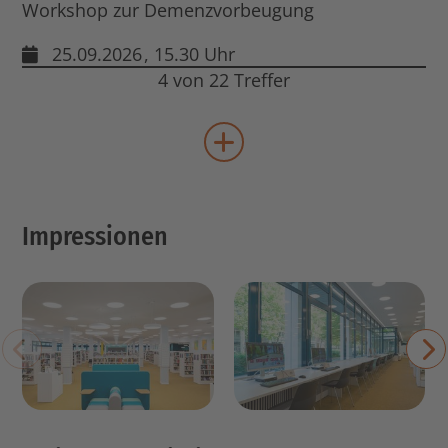
Workshop zur Demenzvorbeugung
25.09.2026
, 15.30 Uhr
4 von 22 Treffer
mehr Veranstaltungen lad
Impressionen
voriges Element
n