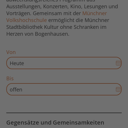
Ausstellungen, Konzerten, Kino, Lesungen und
Vorträgen. Gemeinsam mit der
Münchner
Volkshochschule
ermöglicht die Münchner
Stadtbibliothek Kultur ohne Schranken im
Herzen von Bogenhausen.
Von
Dat
Aus
für
Bis
Sta
Dat
öff
Aus
für
End
Dat
öff
Gegensätze und Gemeinsamkeiten