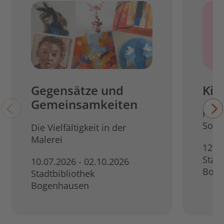
Gegensätze und
Kin
Gemeinsamkeiten
Film 
Somm
Die Vielfältigkeit in der
Malerei
12.0
Stadt
10.07.2026 - 02.10.2026
Boge
Stadtbibliothek
Bogenhausen